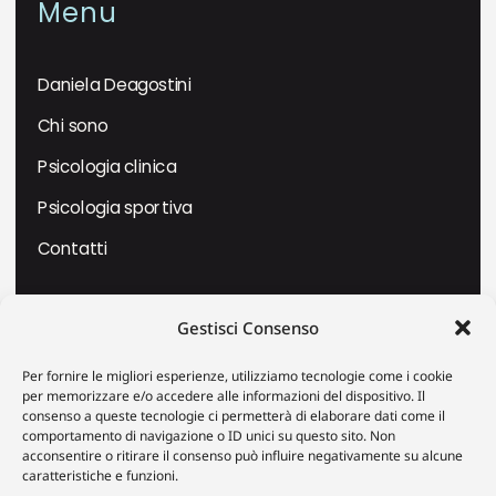
Menu
Daniela Deagostini
Chi sono
Psicologia clinica
Psicologia sportiva
Contatti
Dove trovarmi
Gestisci Consenso
Per fornire le migliori esperienze, utilizziamo tecnologie come i cookie
Piazza Massimo D’Azeglio 19 –
per memorizzare e/o accedere alle informazioni del dispositivo. Il
VERCELLI
consenso a queste tecnologie ci permetterà di elaborare dati come il
comportamento di navigazione o ID unici su questo sito. Non
possibilità di terapie ONLINE
acconsentire o ritirare il consenso può influire negativamente su alcune
caratteristiche e funzioni.